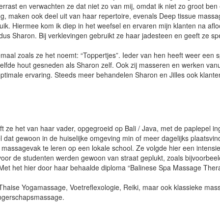
 verrast en verwachten ze dat niet zo van mij, omdat ik niet zo groot ben 
g, maken ook deel uit van haar repertoire, evenals Deep tissue massag
ik. Hiermee kom ik diep in het weefsel en ervaren mijn klanten na afl
aldus Sharon. Bij verklevingen gebruikt ze haar jadesteen en geeft ze sp
emaal zoals ze het noemt: “Toppertjes”. Ieder van hen heeft weer een sp
zelfde hout gesneden als Sharon zelf. Ook zij masseren en werken vanu
optimale ervaring. Steeds meer behandelen Sharon en Jilles ook klant
 ze het van haar vader, opgegroeid op Bali / Java, met de paplepel i
l dat gewoon in de huiselijke omgeving min of meer dagelijks plaatsvi
 massagevak te leren op een lokale school. Ze volgde hier een intensi
oor de studenten werden gewoon van straat geplukt, zoals bijvoorbeeld
Met het hier door haar behaalde diploma “Balinese Spa Massage Thera
 Thaise Yogamassage, Voetreflexologie, Reiki, maar ook klassieke mas
angerschapsmassage.