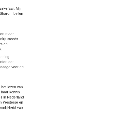
zekeraar. Mijn
Sharon, bellen
leen maar
nlijk steeds
rs en
s.
anning
anten een
assage voor de
 het lezen van
e haar kennis
es in Nederland
an Westerse en
onlijkheid van