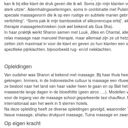
kan ik bij elke klant de druk geven die ik wil. Soms zijn mijn klanten
sterk uitzie”. Ademhalingsoefeningen, soms in combinatie met Pulsin
speciale massagevorm die ik op een rustige en subtiele manier gebru
verlichting”. “Soms pak ik mijn bamboestok of siliconencups erbij”, 
therapie massagetechnieken (ook wel bekend als Gua Sha).
In haar praktijk werkt Sharon samen met Luuk, Jilles en Chantal, all
relax massage naar manueel therapie, maar allemaal zijn ze uit het
zetten zich maximaal in voor de klant en geven zo hun klanten een 
specifieke pijnklachten, bijvoorbeeld rug- en/of nekklachten.
Opleidingen
Van oudsher was Sharon al bekend met massage. Bij haar thuis heeft
gekregen. Immers, in de Indonesische cultuur is massage een rituee
ze besloot naar het land van haar vader heen te gaan en op Bali het
masseerde lange dagen in de bloedhitte (geen airco ….). Modellen v
voor de ingang van de massage school geparkeerde taxi chauffeur. 
internationaal aan het werk in 5 sterren hotels.
Na deze opleiding heeft ze diverse opleidingen gevolgd, waaronder
tissue massage, shiatsu drukpunt massage, Tuina massage en zw
Op eigen kracht