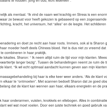
alans te houden: jong en oud, echt iedereen”.
lijk als mentaal. “Ik vind de naam wel krachtig en Stress is een enor
o waar ze bewust voor heeft gekozen is gebaseerd op een zogenaamde “
hting, kracht, het universum, het “alles” en de leegte. Het schilderen
benadering en doet ze recht aan haar roots. Immers, ook al is Sharon 
ar moeder heeft deels Chinees bloed. Het is dus niet zo vreemd dat jui
e combineren in haar praktijk.
nde lokaties. Sharon: “ Ik neem altijd ruim de tijd voor mijn klanten. Mee
wartiertje langer bezig”. Tussen de behandelingen neemt ze ruim de ti
de klant. “Ik wil echt optimaal aandacht kunnen geven aan mijn klanten
 massagebehandeling bij haar is elke keer weer anders. “Als de klant v
jd om elkaar te “ontmoeten”. Met scannen bedoelt Sharon dat ze goed obs
t belang dat de klant kan wennen aan haar, elkaars energieën en de prak
 haar onderarmen, vuisten, knokkels en ellebogen. Alles in combinati
e klant wel wat moet voelen. Door een juiste techniek en goed gebruik v