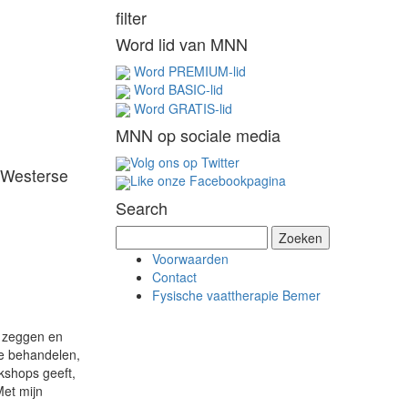
filter
Word lid van MNN
Word PREMIUM-lid
Word BASIC-lid
Word GRATIS-lid
MNN op sociale media
Volg ons op Twitter
e Westerse
Like onze Facebookpagina
Search
Z
o
Voorwaarden
e
Contact
k
Fysische vaattherapie Bemer
e
n
e zeggen en
n
te behandelen,
a
rkshops geeft,
a
Met mijn
r