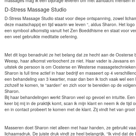
massages mag ik een bijdrage leveren om met aandacht mensen in b
D-Stress Massage Studio
D-Stress Massage Studio staat voor diepe ontspanning, zowel lichame
deze maatschappij en tijd waarin we leven “, aldus Sharon. Het log
een symbool afkomstig vanuit het Zen Boeddhisme en staat voor verlic
een veel gebruikte meditatie oefening.
Met dit logo benadrukt ze het belang dat ze hecht aan de Oosterse 
Weesp, haar afkomst verloochent ze niet. Haar vader is Javaans en ha
uitstek de persoon is om Oosterse en Westerse massagetechnieken t
Sharon is full time actief in haar bedrijf en masseert op 4 verschille
een behandeling van 3 kwartier, maar dan ben ik toch vaak wel een k
zichzelf te komen, te “aarden” en zich voor te bereiden op de volgen
Sharon.
Bij haar behandelingen werkt Sharon veel op gevoel en intuïtie. Een
keer bij mij in de praktijk komt, scan ik mijn klant en neem ik de ti
en in contact probeert te komen met de klant. Zij vindt het van groo
Masseren doet Sharon niet alleen met haar handen, ze gebruikt vaak
lichaamsdruk. De juiste druk vindt ze heel belangrijk. “Ik vind dat d