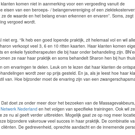
r klanten komen niet in aanmerking voor een vergoeding vanuit de
de eisen van een beroeps- / belangenvereniging of een ziektekostenver
t ze de waarde en het belang ervan erkennen en ervaren”. Soms, zegt 
ing vergoed wordt.
niet erg. “Ik heb een goed lopende praktijk, zit helemaal vol en wil al
haron verkoopt veel 3, 6 en 10 ritten kaarten. Haar klanten komen eige
ts en enkele fysiotherapeuten die bij haar onder behandeling zijn. BN’e
komen ze naar haar praktijk en soms behandelt Sharon hen bij hun thui
n om ervaringen te delen. Leuk om te lezen dat haar klanten de ontsp
ndelingen wordt zeer op prijs gesteld. En ja, als je leest hoe haar kl
til van. Hoe bijzonder moet de ervaring zijn van een zwangerschapsm
n. Dat doet ze onder meer door het bezoeken van de Massagevakbeurs,
 Netwerk Nederland
en het volgen van specifieke trainingen. Ook wil z
 ze nu al geeft verder uitbreiden. Mogelijk gaat ze op nog meer locati
e bijzondere vakvrouw veel succes in haar praktijk. De combinatie v
cliënten. De gedrevenheid, oprechte aandacht en de innemende perso