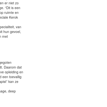
en er niet zo
e. “Dit is een
oop ruimte en
eciale Kerok
ecialiteit, van
it hun gevoel,
en met
ngegoten
ndt. Daarom dat
eve opleiding en
 een toevallig
pist” kan ze
sage, deep