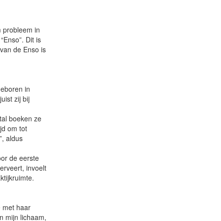
:
m probleem in
Enso”. Dit is
 van de Enso is
geboren in
st zij bij
stal boeken ze
jd om tot
”, aldus
oor de eerste
erveert, invoelt
tijkruimte.
e met haar
an mijn lichaam,