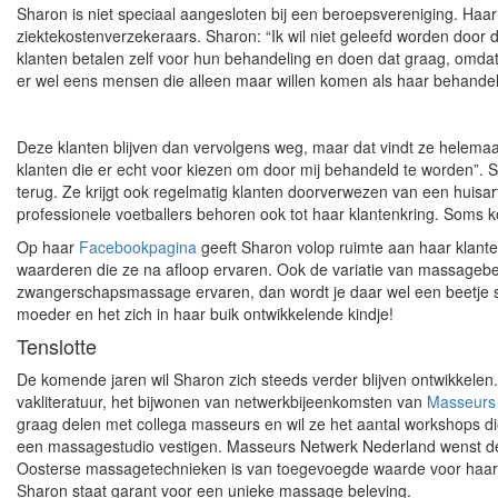
Sharon is niet speciaal aangesloten bij een beroepsvereniging. Haa
ziektekostenverzekeraars. Sharon: “Ik wil niet geleefd worden door 
klanten betalen zelf voor hun behandeling en doen dat graag, omda
er wel eens mensen die alleen maar willen komen als haar behandel
Deze klanten blijven dan vervolgens weg, maar dat vindt ze helemaal 
klanten die er echt voor kiezen om door mij behandeld te worden”. S
terug. Ze krijgt ook regelmatig klanten doorverwezen van een huisar
professionele voetballers behoren ook tot haar klantenkring. Soms 
Op haar
Facebookpagina
geeft Sharon volop ruimte aan haar klante
waarderen die ze na afloop ervaren. Ook de variatie van massagebeha
zwangerschapsmassage ervaren, dan wordt je daar wel een beetje s
moeder en het zich in haar buik ontwikkelende kindje!
Tenslotte
De komende jaren wil Sharon zich steeds verder blijven ontwikkele
vakliteratuur, het bijwonen van netwerkbijeenkomsten van
Masseurs
graag delen met collega masseurs en wil ze het aantal workshops die
een massagestudio vestigen. Masseurs Netwerk Nederland wenst dez
Oosterse massagetechnieken is van toegevoegde waarde voor haar 
Sharon staat garant voor een unieke massage beleving.