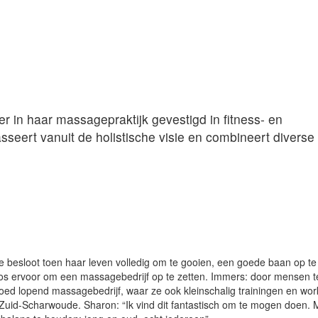
in haar massagepraktijk gevestigd in fitness- en
seert vanuit de holistische visie en combineert divers
e besloot toen haar leven volledig om te gooien, een goede baan op t
koos ervoor om een massagebedrijf op te zetten. Immers: door mensen 
 goed lopend massagebedrijf, waar ze ook kleinschalig trainingen en wo
Zuid-Scharwoude. Sharon: “Ik vind dit fantastisch om te mogen doen. 