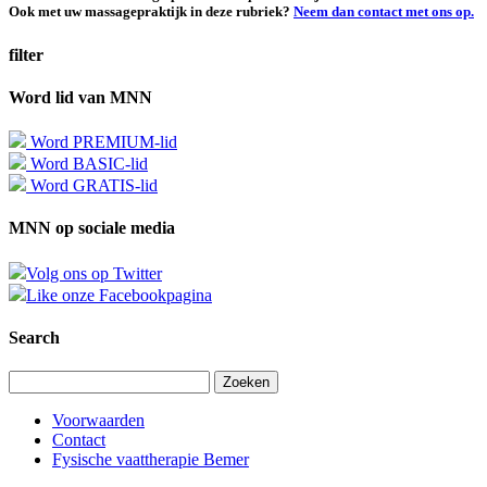
Ook met uw massagepraktijk in deze rubriek?
Neem dan contact met ons op.
filter
Word lid van MNN
Word PREMIUM-lid
Word BASIC-lid
Word GRATIS-lid
MNN op sociale media
Volg ons op Twitter
Like onze Facebookpagina
Search
Zoeken
naar:
Voorwaarden
Contact
Fysische vaattherapie Bemer