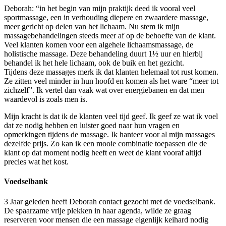
Deborah: “in het begin van mijn praktijk deed ik vooral veel
sportmassage, een in verhouding diepere en zwaardere massage,
meer gericht op delen van het lichaam. Nu stem ik mijn
massagebehandelingen steeds meer af op de behoefte van de klant.
Veel klanten komen voor een algehele lichaamsmassage, de
holistische massage. Deze behandeling duurt 1½ uur en hierbij
behandel ik het hele lichaam, ook de buik en het gezicht.
Tijdens deze massages merk ik dat klanten helemaal tot rust komen.
Ze zitten veel minder in hun hoofd en komen als het ware “meer tot
zichzelf”. Ik vertel dan vaak wat over energiebanen en dat men
waardevol is zoals men is.
Mijn kracht is dat ik de klanten veel tijd geef. Ik geef ze wat ik voel
dat ze nodig hebben en luister goed naar hun vragen en
opmerkingen tijdens de massage. Ik hanteer voor al mijn massages
dezelfde prijs. Zo kan ik een mooie combinatie toepassen die de
klant op dat moment nodig heeft en weet de klant vooraf altijd
precies wat het kost.
Voedselbank
3 Jaar geleden heeft Deborah contact gezocht met de voedselbank.
De spaarzame vrije plekken in haar agenda, wilde ze graag
reserveren voor mensen die een massage eigenlijk keihard nodig