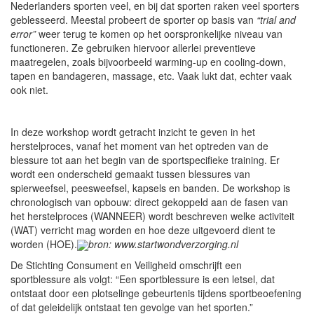
Nederlanders sporten veel, en bij dat sporten raken veel sporters
geblesseerd. Meestal probeert de sporter op basis van
“trial and
error”
weer terug te komen op het oorspronkelijke niveau van
functioneren. Ze gebruiken hiervoor allerlei preventieve
maatregelen, zoals bijvoorbeeld warming-up en cooling-down,
tapen en bandageren, massage, etc. Vaak lukt dat, echter vaak
ook niet.
In deze workshop wordt getracht inzicht te geven in het
herstelproces, vanaf het moment van het optreden van de
blessure tot aan het begin van de sportspecifieke training. Er
wordt een onderscheid gemaakt tussen blessures van
spierweefsel, peesweefsel, kapsels en banden. De workshop is
chronologisch van opbouw: direct gekoppeld aan de fasen van
het herstelproces (WANNEER) wordt beschreven welke activiteit
(WAT) verricht mag worden en hoe deze uitgevoerd dient te
worden (HOE).
bron: www.startwondverzorging.nl
De Stichting Consument en Veiligheid omschrijft een
sportblessure als volgt: “Een sportblessure is een letsel, dat
ontstaat door een plotselinge gebeurtenis tijdens sportbeoefening
of dat geleidelijk ontstaat ten gevolge van het sporten.”