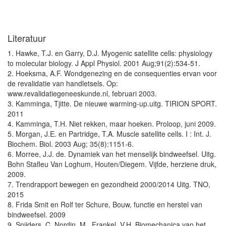
Literatuur
1. Hawke, T.J. en Garry, D.J. Myogenic satellite cells: physiology
to molecular biology. J Appl Physiol. 2001 Aug;91(2):534-51.
2. Hoeksma, A.F. Wondgenezing en de consequenties ervan voor
de revalidatie van handletsels. Op:
www.revalidatiegeneeskunde.nl, februari 2003.
3. Kamminga, Tjitte. De nieuwe warming-up.uitg. TIRION SPORT.
2011
4. Kamminga, T.H. Niet rekken, maar hoeken. Proloop, juni 2009.
5. Morgan, J.E. en Partridge, T.A. Muscle satellite cells. I : Int. J.
Biochem. Biol. 2003 Aug; 35(8):1151-6.
6. Morree, J.J. de. Dynamiek van het menselijk bindweefsel. Uitg.
Bohn Stafleu Van Loghum, Houten/Diegem. Vijfde, herziene druk,
2009.
7. Trendrapport bewegen en gezondheid 2000/2014 Uitg. TNO,
2015
8. Frida Smit en Rolf ter Schure, Bouw, functie en herstel van
bindweefsel. 2009
9. Snijders, C, Nordin, M., Frankel, V.H. Biomechanica van het