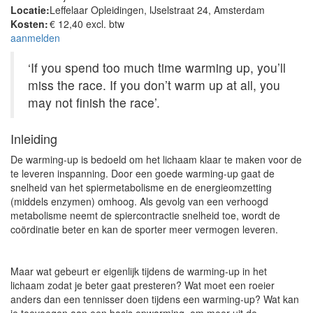
Locatie:
Leffelaar Opleidingen, IJselstraat 24, Amsterdam
Kosten:
€ 12,40 excl. btw
aanmelden
‘If you spend too much time warming up, you’ll
miss the race. If you don’t warm up at all, you
may not finish the race’.
Inleiding
De warming-up is bedoeld om het lichaam klaar te maken voor de
te leveren inspanning. Door een goede warming-up gaat de
snelheid van het spiermetabolisme en de energieomzetting
(middels enzymen) omhoog. Als gevolg van een verhoogd
metabolisme neemt de spiercontractie snelheid toe, wordt de
coördinatie beter en kan de sporter meer vermogen leveren.
Maar wat gebeurt er eigenlijk tijdens de warming-up in het
lichaam zodat je beter gaat presteren? Wat moet een roeier
anders dan een tennisser doen tijdens een warming-up? Wat kan
je toevoegen aan een basis opwarming, om meer uit de