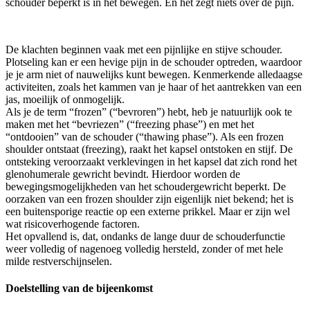
schouder beperkt is in het bewegen. En het zegt niets over de pijn.
De klachten beginnen vaak met een pijnlijke en stijve schouder.
Plotseling kan er een hevige pijn in de schouder optreden, waardoor
je je arm niet of nauwelijks kunt bewegen. Kenmerkende alledaagse
activiteiten, zoals het kammen van je haar of het aantrekken van een
jas, moeilijk of onmogelijk.
Als je de term “frozen” (“bevroren”) hebt, heb je natuurlijk ook te
maken met het “bevriezen” (“freezing phase”) en met het
“ontdooien” van de schouder (“thawing phase”). Als een frozen
shoulder ontstaat (freezing), raakt het kapsel ontstoken en stijf. De
ontsteking veroorzaakt verklevingen in het kapsel dat zich rond het
glenohumerale gewricht bevindt. Hierdoor worden de
bewegingsmogelijkheden van het schoudergewricht beperkt. De
oorzaken van een frozen shoulder zijn eigenlijk niet bekend; het is
een buitensporige reactie op een externe prikkel. Maar er zijn wel
wat risicoverhogende factoren.
Het opvallend is, dat, ondanks de lange duur de schouderfunctie
weer volledig of nagenoeg volledig hersteld, zonder of met hele
milde restverschijnselen.
Doelstelling van de bijeenkomst