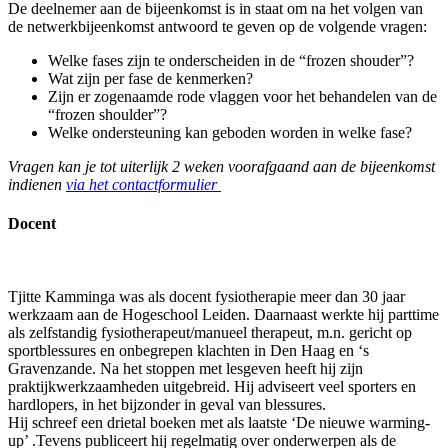
De deelnemer aan de bijeenkomst is in staat om na het volgen van
de netwerkbijeenkomst antwoord te geven op de volgende vragen:
Welke fases zijn te onderscheiden in de “frozen shouder”?
Wat zijn per fase de kenmerken?
Zijn er zogenaamde rode vlaggen voor het behandelen van de
“frozen shoulder”?
Welke ondersteuning kan geboden worden in welke fase?
Vragen kan je tot uiterlijk 2 weken voorafgaand aan de bijeenkomst
indienen
via het contactformulier
Docent
Tjitte Kamminga was als docent fysiotherapie meer dan 30 jaar
werkzaam aan de Hogeschool Leiden. Daarnaast werkte hij parttime
als zelfstandig fysiotherapeut/manueel therapeut, m.n. gericht op
sportblessures en onbegrepen klachten in Den Haag en ‘s
Gravenzande. Na het stoppen met lesgeven heeft hij zijn
praktijkwerkzaamheden uitgebreid. Hij adviseert veel sporters en
hardlopers, in het bijzonder in geval van blessures.
Hij schreef een drietal boeken met als laatste ‘De nieuwe warming-
up’ .Tevens publiceert hij regelmatig over onderwerpen als de