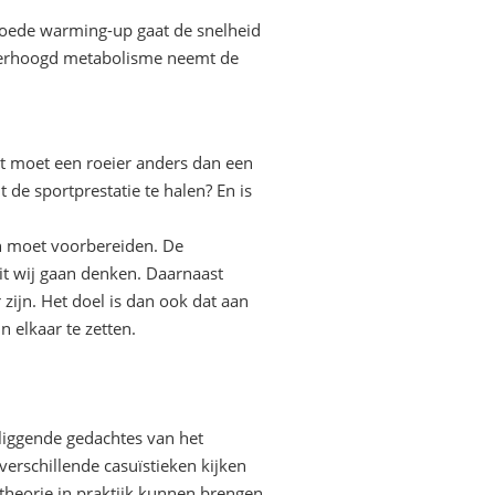
goede warming-up gaat de snelheid
verhoogd metabolisme neemt de
at moet een roeier anders dan een
de sportprestatie te halen? En is
h moet voorbereiden. De
it wij gaan denken. Daarnaast
zijn. Het doel is dan ook dat aan
 elkaar te zetten.
 liggende gedachtes van het
erschillende casuïstieken kijken
theorie in praktijk kunnen brengen.