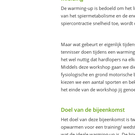
De warming-up is bedoeld om het l
van het spiermetabolisme en de e
spiercontractie snelheid toe, wordt
Maar wat gebeurt er eigenlijk tijde
tennisser doen tijdens een warming
het wel nuttig dat hardlopers na elk
Middels deze workshop gaan we diep
fysiologische en grond motorische 
kiezen we een aantal sporten en bek
het einde van de workshop jij genoe
Doel van de bijeenkomst
Het doel van deze bijeenkomst is tw
opwarmen voor een training/ wedstri
wat de ideale warming-up is. De bij