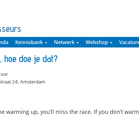
sseurs
nda
Kennisbank
Netwerk
Webshop
Vacatur
 hoe doe je dat?
 uur
elstraat 24, Amsterdam
e warming up, you’ll miss the race. If you don’t warm