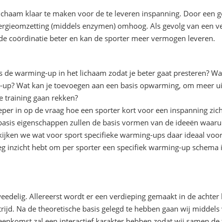
ichaam klaar te maken voor de te leveren inspanning. Door een 
nergieomzetting (middels enzymen) omhoog. Als gevolg van een 
 de coördinatie beter en kan de sporter meer vermogen leveren.
ns de warming-up in het lichaam zodat je beter gaat presteren? W
-up? Wat kan je toevoegen aan een basis opwarming, om meer uit 
e training gaan rekken?
er in op de vraag hoe een sporter kort voor een inspanning zic
basis eigenschappen zullen de basis vormen van de ideeën waaru
ijken we wat voor sport specifieke warming-ups daar ideaal voor 
g inzicht hebt om per sporter een specifiek warming-up schema in
eedelig. Allereerst wordt er een verdieping gemaakt in de achter
jd. Na de theoretische basis gelegd te hebben gaan wij middels v
eenkomst zal een interactief karakter hebben zodat wij samen de 