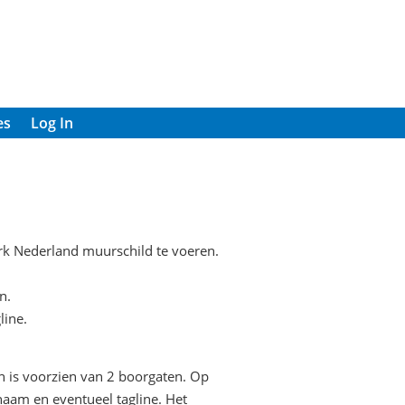
es
Log In
k Nederland muurschild te voeren.
n.
line.
n is voorzien van 2 boorgaten. Op
naam en eventueel tagline. Het