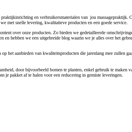
ktijkinrichting en verbruikersmaterialen van jou massagepraktijk. Ons
we met snelle levering, kwalitatieve producten en een goede service.
ve content over onze producten. Zo bieden we gedetailleerde omschrijv
en hebben we een uitgebreide blog waarin we je alles over het gebrui
 op het aanbieden van kwaliteitsproducten die jarenlang mee zullen gaan
aamheid, door bijvoorbeeld bomen te planten, enkel gebruik te maken v
 je pakket af te halen voor een reducering in gemiste leveringen.