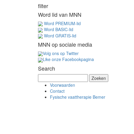
filter
Word lid van MNN
Word PREMIUM-lid
Word BASIC-lid
Word GRATIS-lid
MNN op sociale media
Volg ons op Twitter
Like onze Facebookpagina
Search
Z
o
Voorwaarden
e
Contact
k
Fysische vaattherapie Bemer
e
n
n
a
a
r