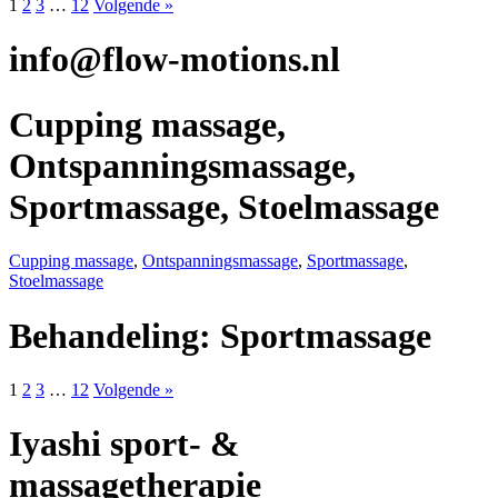
1
2
3
…
12
Volgende »
info@flow-motions.nl
Cupping massage,
Ontspanningsmassage,
Sportmassage, Stoelmassage
Cupping massage
,
Ontspanningsmassage
,
Sportmassage
,
Stoelmassage
Behandeling:
Sportmassage
1
2
3
…
12
Volgende »
Iyashi sport- &
massagetherapie