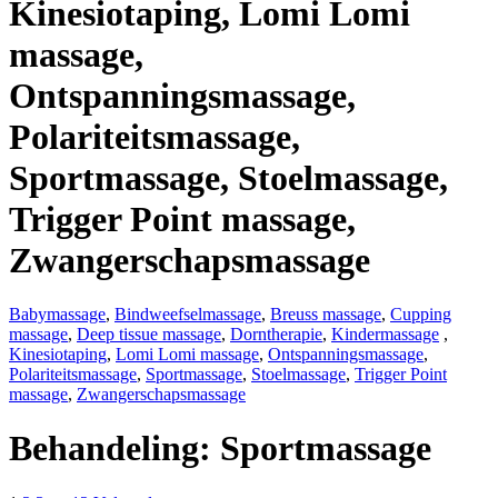
Kinesiotaping, Lomi Lomi
massage,
Ontspanningsmassage,
Polariteitsmassage,
Sportmassage, Stoelmassage,
Trigger Point massage,
Zwangerschapsmassage
Babymassage
,
Bindweefselmassage
,
Breuss massage
,
Cupping
massage
,
Deep tissue massage
,
Dorntherapie
,
Kindermassage
,
Kinesiotaping
,
Lomi Lomi massage
,
Ontspanningsmassage
,
Polariteitsmassage
,
Sportmassage
,
Stoelmassage
,
Trigger Point
massage
,
Zwangerschapsmassage
Behandeling:
Sportmassage