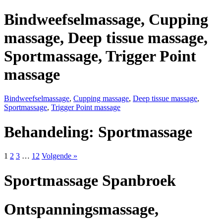
Bindweefselmassage, Cupping
massage, Deep tissue massage,
Sportmassage, Trigger Point
massage
Bindweefselmassage
,
Cupping massage
,
Deep tissue massage
,
Sportmassage
,
Trigger Point massage
Behandeling:
Sportmassage
1
2
3
…
12
Volgende »
Sportmassage Spanbroek
Ontspanningsmassage,