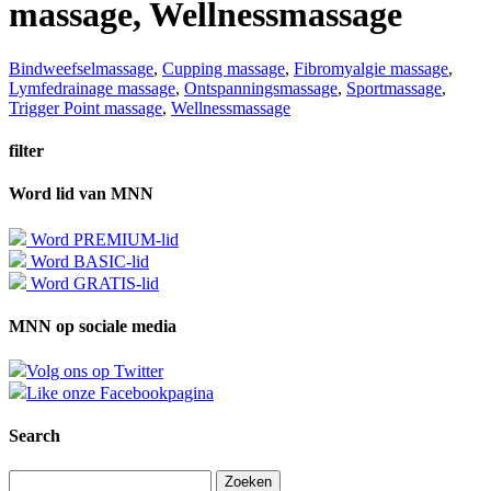
massage, Wellnessmassage
Bindweefselmassage
,
Cupping massage
,
Fibromyalgie massage
,
Lymfedrainage massage
,
Ontspanningsmassage
,
Sportmassage
,
Trigger Point massage
,
Wellnessmassage
filter
Word lid van MNN
Word PREMIUM-lid
Word BASIC-lid
Word GRATIS-lid
MNN op sociale media
Volg ons op Twitter
Like onze Facebookpagina
Search
Zoeken