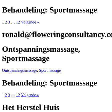
Behandeling:
Sportmassage
1
2
3
…
12
Volgende »
ronald@floweringconsultancy.
Ontspanningsmassage,
Sportmassage
Ontspanningsmassage
,
Sportmassage
Behandeling:
Sportmassage
1
2
3
…
12
Volgende »
Het Herstel Huis