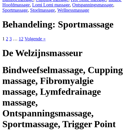
Hoofdmassage
,
Lomi Lomi massage
,
Ontspanningsmassage
,
Sportmassage
,
Stoelmassage
,
Wellnessmassage
Behandeling:
Sportmassage
1
2
3
…
12
Volgende »
De Welzijnsmasseur
Bindweefselmassage, Cupping
massage, Fibromyalgie
massage, Lymfedrainage
massage,
Ontspanningsmassage,
Sportmassage, Trigger Point