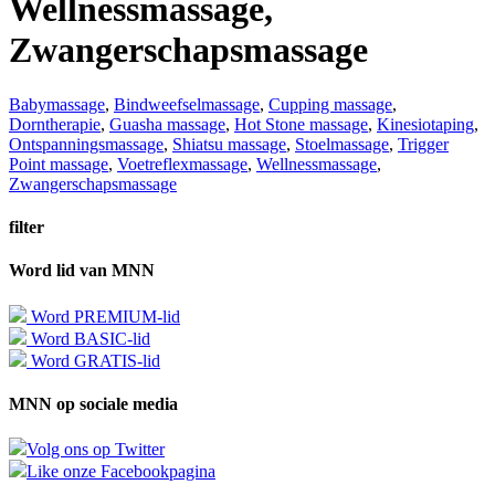
Wellnessmassage,
Zwangerschapsmassage
Babymassage
,
Bindweefselmassage
,
Cupping massage
,
Dorntherapie
,
Guasha massage
,
Hot Stone massage
,
Kinesiotaping
,
Ontspanningsmassage
,
Shiatsu massage
,
Stoelmassage
,
Trigger
Point massage
,
Voetreflexmassage
,
Wellnessmassage
,
Zwangerschapsmassage
filter
Word lid van MNN
Word PREMIUM-lid
Word BASIC-lid
Word GRATIS-lid
MNN op sociale media
Volg ons op Twitter
Like onze Facebookpagina