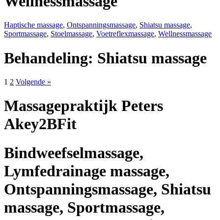
Wellnessmassage
Haptische massage
,
Ontspanningsmassage
,
Shiatsu massage
,
Sportmassage
,
Stoelmassage
,
Voetreflexmassage
,
Wellnessmassage
Behandeling:
Shiatsu massage
1
2
Volgende »
Massagepraktijk Peters
Akey2BFit
Bindweefselmassage,
Lymfedrainage massage,
Ontspanningsmassage, Shiatsu
massage, Sportmassage,