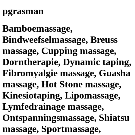
pgrasman
Bamboemassage,
Bindweefselmassage, Breuss
massage, Cupping massage,
Dorntherapie, Dynamic taping,
Fibromyalgie massage, Guasha
massage, Hot Stone massage,
Kinesiotaping, Lipomassage,
Lymfedrainage massage,
Ontspanningsmassage, Shiatsu
massage, Sportmassage,