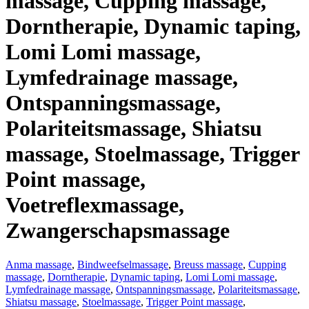
massage, Cupping massage,
Dorntherapie, Dynamic taping,
Lomi Lomi massage,
Lymfedrainage massage,
Ontspanningsmassage,
Polariteitsmassage, Shiatsu
massage, Stoelmassage, Trigger
Point massage,
Voetreflexmassage,
Zwangerschapsmassage
Anma massage
,
Bindweefselmassage
,
Breuss massage
,
Cupping
massage
,
Dorntherapie
,
Dynamic taping
,
Lomi Lomi massage
,
Lymfedrainage massage
,
Ontspanningsmassage
,
Polariteitsmassage
,
Shiatsu massage
,
Stoelmassage
,
Trigger Point massage
,