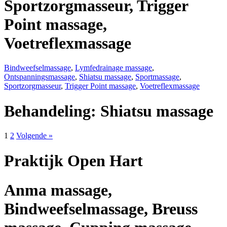
Sportzorgmasseur, Trigger
Point massage,
Voetreflexmassage
Bindweefselmassage
,
Lymfedrainage massage
,
Ontspanningsmassage
,
Shiatsu massage
,
Sportmassage
,
Sportzorgmasseur
,
Trigger Point massage
,
Voetreflexmassage
Behandeling:
Shiatsu massage
1
2
Volgende »
Praktijk Open Hart
Anma massage,
Bindweefselmassage, Breuss