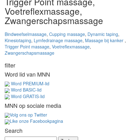
Trigger Point massage,
Voetreflexmassage,
Zwangerschapsmassage
Bindweefselmassage
,
Cupping massage
,
Dynamic taping
,
Kinesiotaping
,
Lymfedrainage massage
,
Massage bij kanker
,
Trigger Point massage
,
Voetreflexmassage
,
Zwangerschapsmassage
filter
Word lid van MNN
Word PREMIUM-lid
Word BASIC-lid
Word GRATIS-lid
MNN op sociale media
Volg ons op Twitter
Like onze Facebookpagina
Search
Z