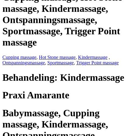
massage, Kindermassage,
Ontspanningsmassage,
Sportmassage, Trigger Point
massage
Cupping massage
,
Hot Stone massage
,
Kindermassage
,
Ontspanningsmassage
,
Sportmassage
,
Trigger Point massage
Behandeling:
Kindermassage
Praxi Amarante
Babymassage, Cupping
massage, Kindermassage,
Ontspanningsmassage,