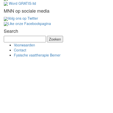
Word GRATIS-lid
MNN op sociale media
Volg ons op Twitter
Like onze Facebookpagina
Search
Z
o
Voorwaarden
e
Contact
k
Fysische vaattherapie Bemer
e
n
n
a
a
r
: