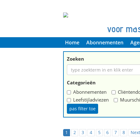
voor ma
Home
Abonnementen
Age
Zoeken
Categorieën
Abonnementen
Cliëntendo
Leefstijladviezen
Muurschi
1
2
3
4
5
6
7
8
Nex