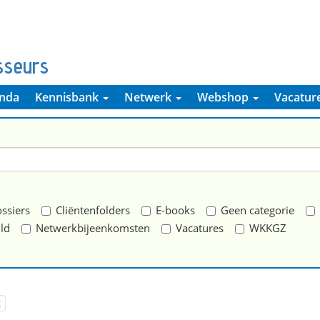
sseurs
nda
Kennisbank
Netwerk
Webshop
Vacatur
ssiers
Cliëntenfolders
E-books
Geen categorie
ld
Netwerkbijeenkomsten
Vacatures
WKKGZ
t