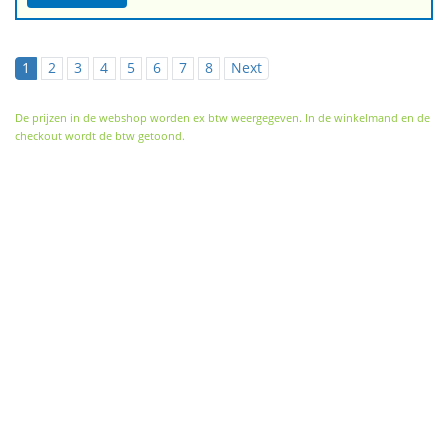
1
2
3
4
5
6
7
8
Next
De prijzen in de webshop worden ex btw weergegeven. In de winkelmand en de
checkout wordt de btw getoond.