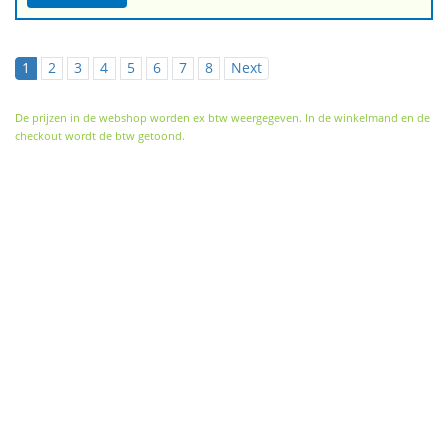
1
2
3
4
5
6
7
8
Next
De prijzen in de webshop worden ex btw weergegeven. In de winkelmand en de
checkout wordt de btw getoond.