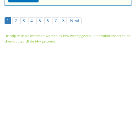
1
2
3
4
5
6
7
8
Next
De prijzen in de webshop worden ex btw weergegeven. In de winkelmand en de
checkout wordt de btw getoond.