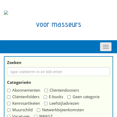
voor masseurs
Zoeken
Categorieën
Abonnementen
Cliëntendossiers
Cliëntenfolders
E-books
Geen categorie
Kennisartikelen
Leefstijladviezen
Muurschild
Netwerkbijeenkomsten
Vacatures
WKKGZ