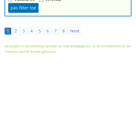
1
2
3
4
5
6
7
8
Next
De prijzen in de webshop worden ex btw weergegeven. In de winkelmand en de
checkout wordt de btw getoond.