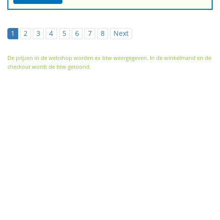
1
2
3
4
5
6
7
8
Next
De prijzen in de webshop worden ex btw weergegeven. In de winkelmand en de
checkout wordt de btw getoond.