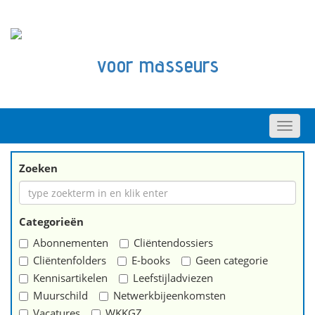
voor masseurs
Zoeken
Categorieën
Abonnementen
Cliëntendossiers
Cliëntenfolders
E-books
Geen categorie
Kennisartikelen
Leefstijladviezen
Muurschild
Netwerkbijeenkomsten
Vacatures
WKKGZ