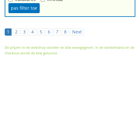
1
2
3
4
5
6
7
8
Next
De prijzen in de webshop worden ex btw weergegeven. In de winkelmand en de
checkout wordt de btw getoond.