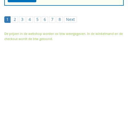
1
2
3
4
5
6
7
8
Next
De prijzen in de webshop worden ex btw weergegeven. In de winkelmand en de
checkout wordt de btw getoond.