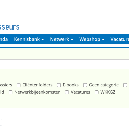
sseurs
nda
Kennisbank
Netwerk
Webshop
Vacatur
ssiers
Cliëntenfolders
E-books
Geen categorie
ld
Netwerkbijeenkomsten
Vacatures
WKKGZ
t