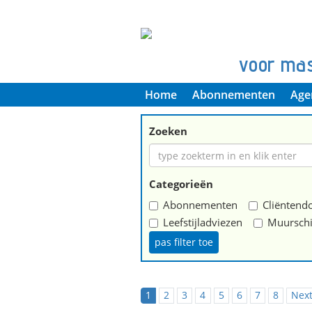
voor ma
Home
Abonnementen
Age
Zoeken
Categorieën
Abonnementen
Cliëntendo
Leefstijladviezen
Muurschi
1
2
3
4
5
6
7
8
Nex