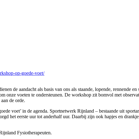
rkshop-op-goede-voet/
enen de aandacht als basis van ons als staande, lopende, rennende en sp
om onze voeten te ondersteunen. De workshop zit bomvol met observaties
 aan de orde.
goede voet’ in de agenda. Sportnetwerk Rijnland – bestaande uit sport
 het eerste uur tot anderhalf uur. Daarbij zijn ook hapjes en drankjes
ijnland Fysiotherapeuten.