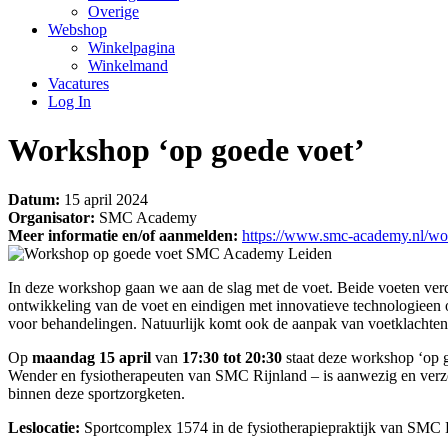
Overige
Webshop
Winkelpagina
Winkelmand
Vacatures
Log In
Workshop ‘op goede voet’
Datum:
15 april 2024
Organisator:
SMC Academy
Meer informatie en/of aanmelden:
https://www.smc-academy.nl/wo
In deze workshop gaan we aan de slag met de voet. Beide voeten verdi
ontwikkeling van de voet en eindigen met innovatieve technologieen 
voor behandelingen. Natuurlijk komt ook de aanpak van voetklachten
Op
maandag 15 april
van
17:30 tot 20:30
staat deze workshop ‘op 
Wender en fysiotherapeuten van SMC Rijnland – is aanwezig en verzorgd
binnen deze sportzorgketen.
Leslocatie:
Sportcomplex 1574 in de fysiotherapiepraktijk van SMC R