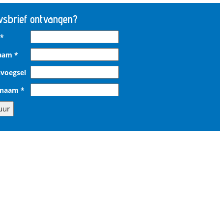
sbrief ontvangen?
*
naam
*
voegsel
rnaam
*