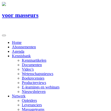
voor masseurs
Home
Abonnementen
Agenda
Kennisbank
Kennisartikelen
Documenten
Video’s
Wetenschapsnieuws
Boekrecensies
Productreviews
E-learnings en webinars
Nieuwsbrieven
Netwerk
Opleiders
Leveranciers
Massageteams