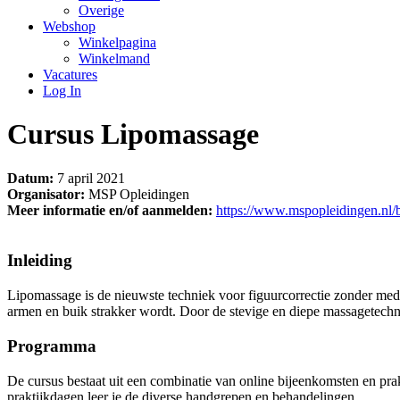
Overige
Webshop
Winkelpagina
Winkelmand
Vacatures
Log In
Cursus Lipomassage
Datum:
7 april 2021
Organisator:
MSP Opleidingen
Meer informatie en/of aanmelden:
https://www.mspopleidingen.nl/b
Inleiding
Lipomassage is de nieuwste techniek voor figuurcorrectie zonder medi
armen en buik strakker wordt. Door de stevige en diepe massagetechn
Programma
De cursus bestaat uit een combinatie van online bijeenkomsten en pra
praktijkdagen leer je de diverse handgrepen en behandelingen.