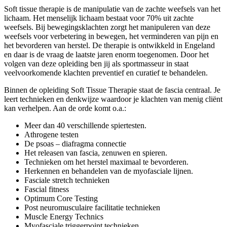
Soft tissue therapie is de manipulatie van de zachte weefsels van het
lichaam. Het menselijk lichaam bestaat voor 70% uit zachte
weefsels. Bij bewegingsklachten zorgt het manipuleren van deze
weefsels voor verbetering in bewegen, het verminderen van pijn en
het bevorderen van herstel. De therapie is ontwikkeld in Engeland
en daar is de vraag de laatste jaren enorm toegenomen. Door het
volgen van deze opleiding ben jij als sportmasseur in staat
veelvoorkomende klachten preventief en curatief te behandelen.
Binnen de opleiding Soft Tissue Therapie staat de fascia centraal. Je
leert technieken en denkwijze waardoor je klachten van menig cliënt
kan verhelpen. Aan de orde komt o.a.:
Meer dan 40 verschillende spiertesten.
Athrogene testen
De psoas – diafragma connectie
Het releasen van fascia, zenuwen en spieren.
Technieken om het herstel maximaal te bevorderen.
Herkennen en behandelen van de myofasciale lijnen.
Fasciale stretch technieken
Fascial fitness
Optimum Core Testing
Post neuromusculaire facilitatie technieken
Muscle Energy Technics
Myofasciale triggerpoint technieken