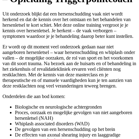
Uit onderzoek blijkt dat een hersenschudding vaak niet wordt
herkend en dat de kennis over het ontstaan en het behandelen van
hersenletsel te kort schiet. Met deze online training vergroot je je
kennis over hersenletsel. Je herkent – de vaak verborgen –
symptomen waardoor je je behandeling daarop beter kunt instellen.
Er wordt op dit moment veel onderzoek gedaan naar niet
aangeboren hersenletsel – waar hersenschudding en whiplash onder
vallen – de mogelijke oorzaken, de rol van sport en het voorkomen
van dit soort trauma. Na bezoek aan de huisarts en of behandeling in
het ziekenhuis of revalidatiekliniek ervaren veel cliënten nog
restklachten. Met de kennis van deze masterclass en je
therapeutische en of manuele vaardigheden kun je ten aanzien van
deze restklachten nog veel veranderingen teweeg brengen.
Onderdelen die aan bod komen:
Biologische en neurologische achtergronden
Proces, oorzaak en mogelijke gevolgen van niet aangeboren
hersenletsel (NAH)
Whiplash associated disorders (WAD)
De gevolgen van een hersenschudding op het brein
De effecten van axonal shearing injury en laaggradige